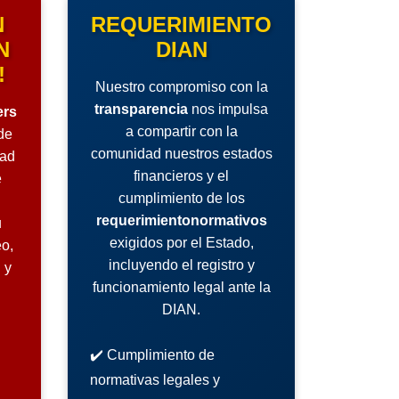
N
REQUERIMIENTO
N
DIAN
!
Nuestro compromiso con la
transparencia
nos impulsa
ers
a compartir con la
de
comunidad nuestros estados
dad
financieros y el
e
cumplimiento de los
requerimientonormativos
u
exigidos por el Estado,
o,
incluyendo el registro y
 y
funcionamiento legal ante la
DIAN.
✔️ Cumplimiento de
normativas legales y