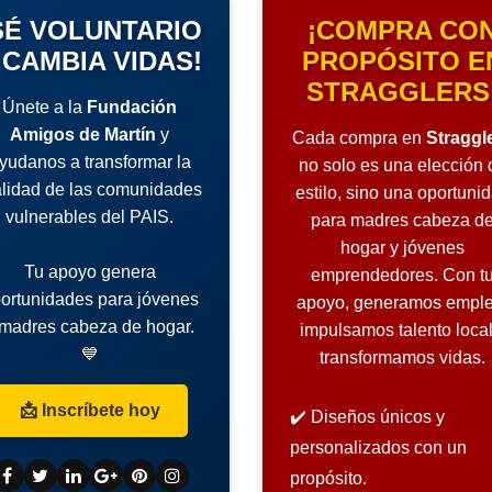
SÉ VOLUNTARIO
¡COMPRA CO
 CAMBIA VIDAS!
PROPÓSITO E
STRAGGLERS
Únete a la
Fundación
Amigos de Martín
y
Cada compra en
Straggl
yudanos a transformar la
no solo es una elección 
alidad de las comunidades
estilo, sino una oportuni
vulnerables del PAIS.
para madres cabeza d
hogar y jóvenes
Tu apoyo genera
emprendedores. Con t
ortunidades para jóvenes
apoyo, generamos emple
 madres cabeza de hogar.
impulsamos talento local
💙
transformamos vidas.
📩 Inscríbete hoy
✔️ Diseños únicos y
personalizados con un
propósito.