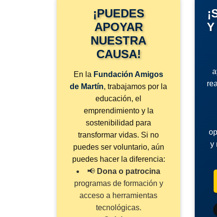
¡PUEDES
¡
APOYAR
Y
NUESTRA
CAUSA!
a
En la
Fundación Amigos
re
de Martín
, trabajamos por la
educación, el
emprendimiento y la
sostenibilidad para
op
transformar vidas. Si no
y
puedes ser voluntario, aún
puedes hacer la diferencia:
📢
Dona o patrocina
programas de formación y
acceso a herramientas
tecnológicas.