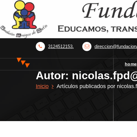
S
a
l
t
a
r
3124512153.
direccion@fundacion
a
l
c
home
o
Autor: nicolas.fp
n
t
Inicio
Artículos publicados por nicola
e
n
i
d
o