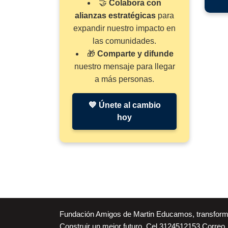
🤝
Colabora con
alianzas estratégicas
para
expandir nuestro impacto en
las comunidades.
🎁
Comparte y difunde
nuestro mensaje para llegar
a más personas.
💙 Únete al cambio
hoy
Fundación Amigos de Martin Educamos, transfor
Construir un mejor futuro. Cel 3124512153 Correo